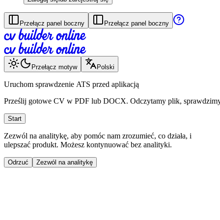
Przełącz panel boczny
Przełącz panel boczny
Przełącz motyw
Polski
Uruchom
sprawdzenie
ATS
przed
aplikacją
Prześlij
gotowe
CV
w
PDF
lub
DOCX.
Odczytamy
plik,
sprawdzim
Start
Zezwól na analitykę, aby pomóc nam zrozumieć, co działa, i
ulepszać produkt. Możesz kontynuować bez analityki.
Odrzuć
Zezwól na analitykę