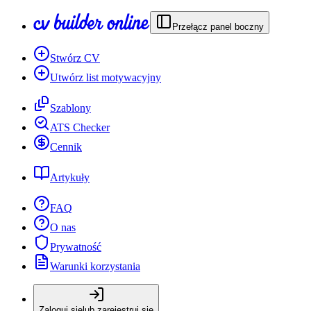
Przełącz panel boczny
Stwórz CV
Utwórz list motywacyjny
Szablony
ATS Checker
Cennik
Artykuły
FAQ
O nas
Prywatność
Warunki korzystania
Zaloguj się
lub zarejestruj się