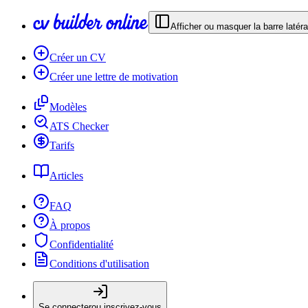
Afficher ou masquer la barre latéra
Créer un CV
Créer une lettre de motivation
Modèles
ATS Checker
Tarifs
Articles
FAQ
À propos
Confidentialité
Conditions d'utilisation
Se connecter
ou inscrivez-vous