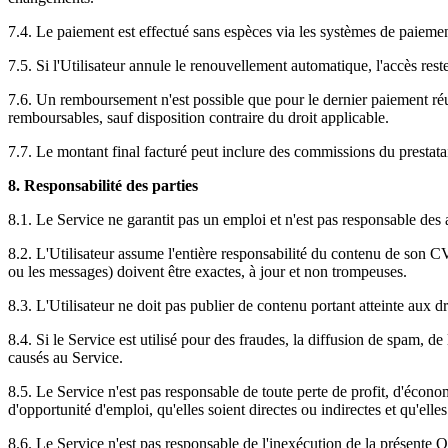
7.4. Le paiement est effectué sans espèces via les systèmes de paiemen
7.5. Si l'Utilisateur annule le renouvellement automatique, l'accès reste
7.6. Un remboursement n'est possible que pour le dernier paiement réu
remboursables, sauf disposition contraire du droit applicable.
7.7. Le montant final facturé peut inclure des commissions du prestatai
8. Responsabilité des parties
8.1. Le Service ne garantit pas un emploi et n'est pas responsable des 
8.2. L'Utilisateur assume l'entière responsabilité du contenu de son CV
ou les messages) doivent être exactes, à jour et non trompeuses.
8.3. L'Utilisateur ne doit pas publier de contenu portant atteinte aux d
8.4. Si le Service est utilisé pour des fraudes, la diffusion de spam, de
causés au Service.
8.5. Le Service n'est pas responsable de toute perte de profit, d'écono
d'opportunité d'emploi, qu'elles soient directes ou indirectes et qu'elle
8.6. Le Service n'est pas responsable de l'inexécution de la présente