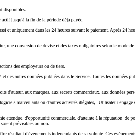
t disponibles.
 actif jusqu'à la fin de la période déjà payée.
ssi et uniquement dans les 24 heures suivant le paiement. Après 24 heur
re, une conversion de devise et des taxes obligatoires selon le mode de p
actions des employeurs ou de tiers.
 et des autres données publiées dans le Service. Toutes les données publ
roits d'auteur, aux marques, aux secrets commerciaux, aux données personn
 logiciels malveillants ou d'autres activités illégales, l'Utilisateur enga
mie attendue, d'opportunité commerciale, d'atteinte à la réputation, de pe
s soient prévisibles ou non.
 Offre résultant d'événements indépendants de sa volonté. Ces événement