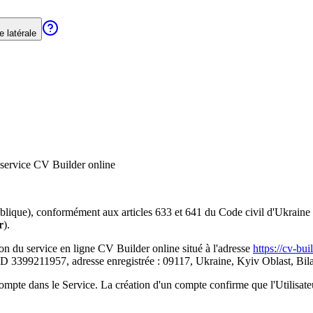
e latérale
u service CV Builder online
publique), conformément aux articles 633 et 641 du Code civil d'Ukraine
r
).
ation du service en ligne CV Builder online situé à l'adresse
https://cv-bui
3399211957, adresse enregistrée : 09117, Ukraine, Kyiv Oblast, Bila T
 compte dans le Service. La création d'un compte confirme que l'Utilisat