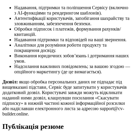
Надавання, підтримки та поліпшення Сервісу (включно
з AI-функціями та рендерингом шаблонів).
Автентифікації користувачів, запобігання шахрайству та
зловживанням, забезпечення безпеки.
Обробки підписок і платежів, формування рахунків/
квитанцій.
Надавання підтримки та відповідей на ваші звернення.
Аналітики для розуміння роботи продукту та
покращення досвіду.
Виконання юридичних зобов’язань і дотримання наших
умов.
Надсилання важливих повідомлень; за вашою згодою —
опційного маркетингу (де це вимагається).
Дозвіл:
якщо обробка персональних даних не підпадає під
вищевказані підстави, Сервіс буде запитувати у користувачів
додатковий дозвіл. Користувачі завжди можуть відкликати
наданий ними дозвіл, клацнувши посилання «Скасувати
підписку» в нижній частині кожної інформаційної розсилки
або надіславши електронного листа за адресою support@cv-
builder.online.
Публікація резюме