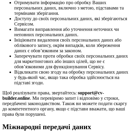
Отримувати інформацію про обробку Ваших
персональних даних, включно з метою, підставами та
термінами зберігання.
Доступу до своїх персональних даних, які зберігаються
Сервісом.
Вимагати виправлення або уточнення неточних чи
неповних персональних даних.
Ініціювати видалення своїх персональних даних або
облікового запису, окрім випадків, коли збереження
даних є обов’язковим за законом.
Заперечувати проти обробки своїх персональних даних
для маркетингових або інших цілей, що не є
обов’язковими для функціонування Сервісу.
Відкликати свою згоду на обробку персональних даних
у будь-який час, якщо така обробка здійснюється на
підставі згоди.
Щоб реалізувати права, звертайтесь:
support@cv-
builder.online
. Ми перевіримо запит і відповімо у строки,
передбачені законодавством. Також ви можете подати скаргу
до компетентного органу, якщо є підстави вважати, що ваші
права були порушені.
Міжнародні передачі даних