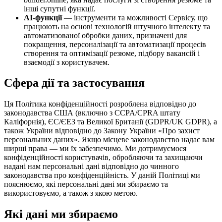
інші супутні функції.
AI-функції
— інструменти та можливості Сервісу, що
працюють на основі технологій штучного інтелекту та
автоматизованої обробки даних, призначені для
покращення, персоналізації та автоматизації процесів
створення та оптимізації резюме, підбору вакансій і
взаємодії з користувачем.
Сфера дії та застосування
Ця Політика конфіденційності розроблена відповідно до
законодавства США (включно з CCPA/CPRA штату
Каліфорнія), ЄС/ЄЕЗ та Великої Британії (GDPR/UK GDPR), а
також України відповідно до Закону України «Про захист
персональних даних». Якщо місцеве законодавство надає вам
ширші права — ми їх забезпечимо. Ми дотримуємося
конфіденційності користувачів, обробляючи та захищаючи
надані нам персональні дані відповідно до чинного
законодавства про конфіденційність. У даній Політиці ми
пояснюємо, які персональні дані ми збираємо та
використовуємо, а також з якою метою.
Які дані ми збираємо