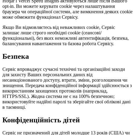
Hotjar і Vercel Speed Insights активуються лише після Вашого
opt-in. Ви можете керувати cookie через налаштування
браузера чи операційної системи, але вимкнення деяких cookie
може обмежити функціонал Сервісу.
Якщо Ви відмовляєтесь від неважливих cookie, Сервіс
залишає лише строго необхідні cookie (сеансові/
функціональні), без яких неможливі автентифікація, безпека,
балансування навантаження та базова робота Сервісу.
Безпека
Сервіс впроваджує сучасні технічні та організаційні заходи
для захисту Ваших персональних даних від
несанкціонованого доступу, втрати, зміни, розголошення чи
знищення. Передача конфіденційної інформації здійснюється з
використанням захищених протоколів (наприклад,
HTTPS/SSL). Жодна система не є на 100% безпечною;
використовуйте надійні паролі та зберігайте свої облікові дані
в таємниці.
Конфіденційність дітей
Сервіс не призначений для дітей молодше 13 років (США) чи