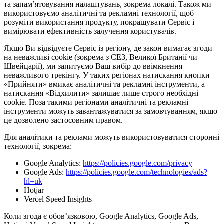
та запам’ятовування налаштувань, зокрема локалі. Також ми
використовуємо аналітичні та рекламні технології, щоб
розуміти використання продукту, покращувати Сервіс і
вимірювати ефективність залучення користувачів.
Якщо Ви відвідуєте Сервіс із регіону, де закон вимагає згоди
на неважливі cookie (зокрема з ЄЕЗ, Великої Британії чи
Швейцарії), ми запитуємо Ваш вибір до ввімкнення
неважливого трекінгу. У таких регіонах натискання кнопки
«Прийняти» вмикає аналітичні та рекламні інструменти, а
натискання «Відхилити» залишає лише строго необхідні
cookie. Поза такими регіонами аналітичні та рекламні
інструменти можуть завантажуватися за замовчуванням, якщо
це дозволено застосовним правом.
Для аналітики та реклами можуть використовуватися сторонні
технології, зокрема:
Google Analytics:
https://policies.google.com/privacy
Google Ads:
https://policies.google.com/technologies/ads?
hl=uk
Hotjar
Vercel Speed Insights
Коли згода є обов’язковою, Google Analytics, Google Ads,