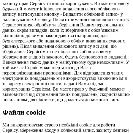
захисту прав Сервісу та інших користувачів. Ви маєте право у
будь-який момент ініціювати видалення свого облікового
запису, натиснувши кнопку «Видалити обліковий запис» у
налаштуваннях Сервісу. Після отримання відповідного запиту
Сервіс зупиняє обробку та зберігання Ваших персональних
даних, окрім випадків, коли їх зберігання є обов’язковим
відповідно до вимог законодавства (наприклад, для
бухгалтерського або податкового обліку, виконання судових
рішень). Після видалення облікового запису всі дані, що
зберігалися Сервісом та не підлягають обов’язковому
збереженню згідно із законом, будуть безповоротно видалені.
Відновлення таких даних у майбутньому буде неможливим. У
той же час Сервіс може звертатися до Вас з
персоналізованими пропозиціями. Для відправлення таких
електронних повідомлень ми використовуємо виключно ім’я
та адресу електронної пошти, надані Вами під час
користування Сервісом. Ви маєте право у будь-який момент
відмовитися від отримання таких повідомлень, скориставшись
посиланням для відписки, що додається до кожного листа.
Файли cookie
Ми використовуємо строго необхідні cookie для роботи
Сервісу, збереження входу в обліковий запис, захисту безпеки