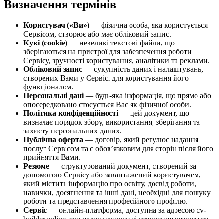
Визначення термінів
Користувач («Ви»)
— фізична особа, яка користується
Сервісом, створює або має обліковий запис.
Кукі (cookie)
— невеликі текстові файли, що
зберігаються на пристрої для забезпечення роботи
Сервісу, зручності користування, аналітики та реклами.
Обліковий запис
— сукупність даних і налаштувань,
створених Вами у Сервісі для користування його
функціоналом.
Персональні дані
— будь-яка інформація, що прямо або
опосередковано стосується Вас як фізичної особи.
Політика конфіденційності
— цей документ, що
визначає порядок збору, використання, зберігання та
захисту персональних даних.
Публічна оферта
— договір, який регулює надання
послуг Сервісом та є обов’язковим для сторін після його
прийняття Вами.
Резюме
— структурований документ, створений за
допомогою Сервісу або завантажений користувачем,
який містить інформацію про освіту, досвід роботи,
навички, досягнення та інші дані, необхідні для пошуку
роботи та представлення професійного профілю.
Сервіс
— онлайн-платформа, доступна за адресою cv-
builder.online, яка надає послуги зі створення резюме та