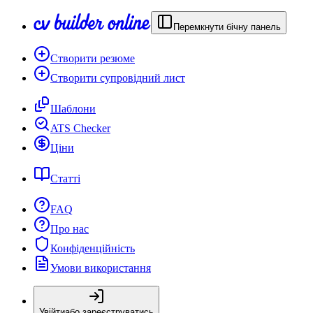
Перемкнути бічну панель
Створити резюме
Створити супровідний лист
Шаблони
ATS Checker
Ціни
Статті
FAQ
Про нас
Конфіденційність
Умови використання
Увійти
або зареєструватись