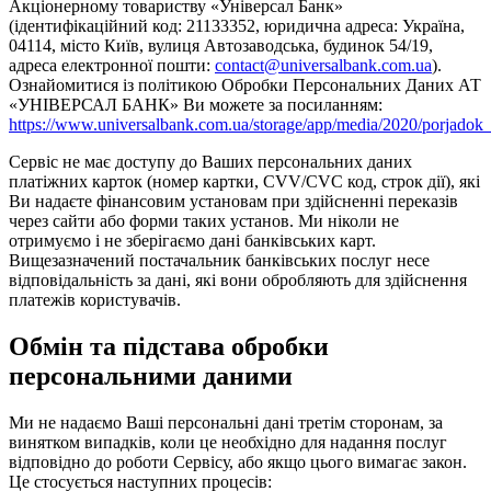
Акціонерному товариству «Універсал Банк»
(ідентифікаційний код: 21133352, юридична адреса: Україна,
04114, місто Київ, вулиця Автозаводська, будинок 54/19,
адреса електронної пошти:
contact@universalbank.com.ua
).
Ознайомитися із політикою Обробки Персональних Даних АТ
«УНІВЕРСАЛ БАНК» Ви можете за посиланням:
https://www.universalbank.com.ua/storage/app/media/2020/porjadok
Сервіс не має доступу до Ваших персональних даних
платіжних карток (номер картки, CVV/CVC код, строк дії), які
Ви надаєте фінансовим установам при здійсненні переказів
через сайти або форми таких установ. Ми ніколи не
отримуємо і не зберігаємо дані банківських карт.
Вищезазначений постачальник банківських послуг несе
відповідальність за дані, які вони обробляють для здійснення
платежів користувачів.
Обмін та підстава обробки
персональними даними
Ми не надаємо Ваші персональні дані третім сторонам, за
винятком випадків, коли це необхідно для надання послуг
відповідно до роботи Сервісу, або якщо цього вимагає закон.
Це стосується наступних процесів: